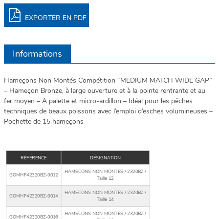
EXPORTER EN PDF
Informations
Hameçons Non Montés Compétition “MEDIUM MATCH WIDE GAP”
– Hameçon Bronze, à large ouverture et à la pointe rentrante et au
fer moyen – A palette et micro-ardillon – Idéal pour les pêches
techniques de beaux poissons avec l’emploi d’esches volumineuses –
Pochette de 15 hameçons
RÉFÉRENCE
DÉSIGNATION
HAMECONS NON MONTES / 2320BZ /
GOMHF42320BZ-0012
Taille 12
HAMECONS NON MONTES / 2320BZ /
GOMHF42320BZ-0014
Taille 14
HAMECONS NON MONTES / 2320BZ /
GOMHF42320BZ-0016