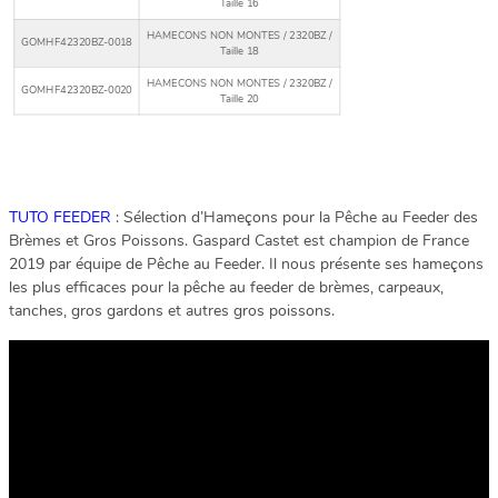
Taille 16
HAMECONS NON MONTES / 2320BZ /
GOMHF42320BZ-0018
Taille 18
HAMECONS NON MONTES / 2320BZ /
GOMHF42320BZ-0020
Taille 20
TUTO FEEDER
: Sélection d’Hameçons pour la Pêche au Feeder des
Brèmes et Gros Poissons. Gaspard Castet est champion de France
2019 par équipe de Pêche au Feeder. Il nous présente ses hameçons
les plus efficaces pour la pêche au feeder de brèmes, carpeaux,
tanches, gros gardons et autres gros poissons.