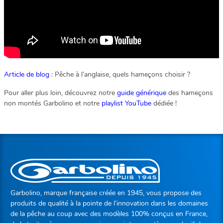
Article de blog
: Pêche à l’anglaise, quels hameçons choisir ?
Pour aller plus loin, découvrez notre
guide générique
des hameçons
non montés Garbolino et notre
playlist YouTube
dédiée !
Garbolino, marque française créée en 1945, vous propose des
produits de qualité à la pointe de l’innovation dans les domaines
de la pêche au coup avec des modèles 100% conçus en France,