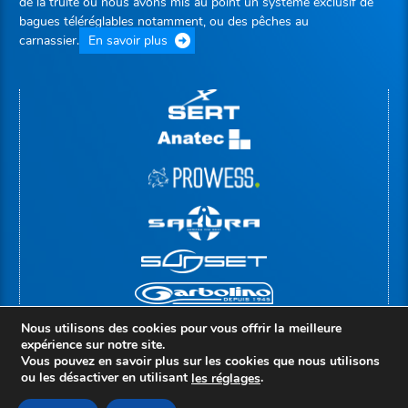
de la truite où nous avons mis au point un système exclusif de
bagues téléréglables notamment, ou des pêches au
carnassier.
En savoir plus
Nous utilisons des cookies pour vous offrir la meilleure
expérience sur notre site.
Vous pouvez en savoir plus sur les cookies que nous utilisons
ou les désactiver en utilisant
.
le
s
réglages
© Copyright 2026 |
Groupe Rivolier
Mentions légales
Politique de confidentialité