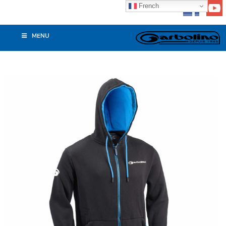
French
MENU