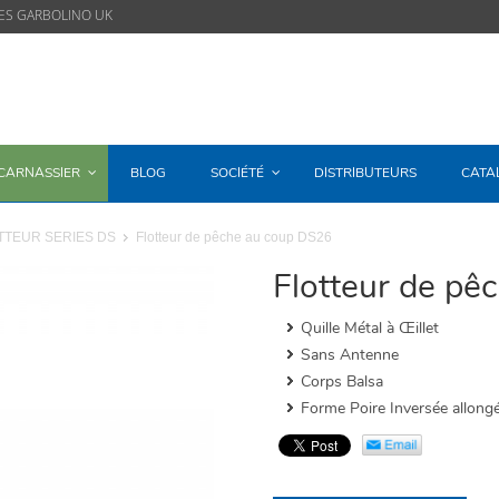
ES GARBOLINO UK
/CARNASSIER
BLOG
SOCIÉTÉ
DISTRIBUTEURS
CATA
TTEUR SERIES DS
Flotteur de pêche au coup DS26
Flotteur de pê
Quille Métal à Œillet
Sans Antenne
Corps Balsa
Forme Poire Inversée allong