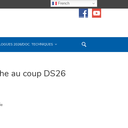
French
LOGUES 2026/DOC. TECHNIQUES
che au coup DS26
ée