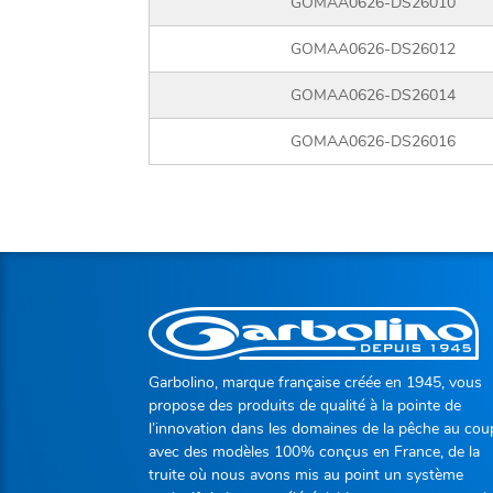
GOMAA0626-DS26010
GOMAA0626-DS26012
GOMAA0626-DS26014
GOMAA0626-DS26016
Garbolino, marque française créée en 1945, vous
propose des produits de qualité à la pointe de
l’innovation dans les domaines de la pêche au cou
avec des modèles 100% conçus en France, de la
truite où nous avons mis au point un système