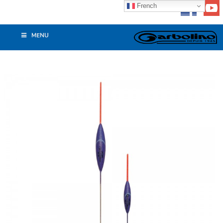
French
MENU