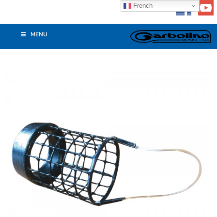
French
MENU