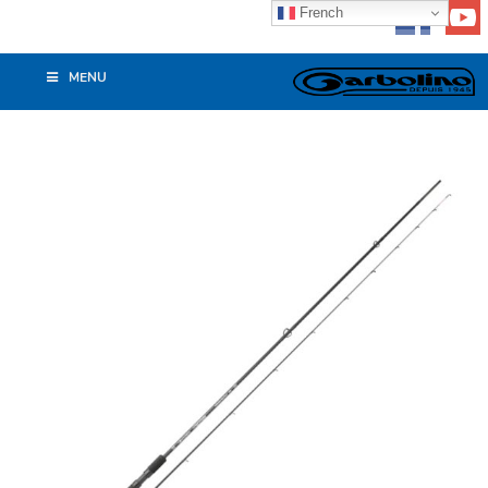
French
MENU