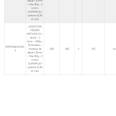
départ 20mm
– Max 60g – 2
scions
SUPERFLEX
carbone (0,50
et 1oz)
ADDICTION
FEEDER
METHOD 2S –
3m30 – 2
brins – 190g –
15 anneaux –
GOFRN8232330-
Anneaux de
330
330
2
170
In
2
départ 20mm
– Max 60g – 2
scions
SUPERFLEX
carbone (0,50
et 1oz)