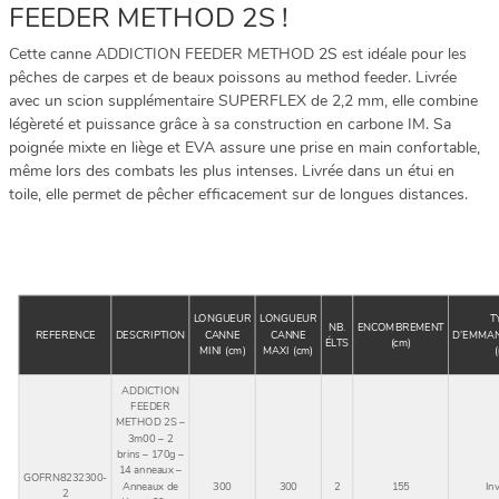
FEEDER METHOD 2S !
Cette canne ADDICTION FEEDER METHOD 2S est idéale pour les
pêches de carpes et de beaux poissons au method feeder. Livrée
avec un scion supplémentaire SUPERFLEX de 2,2 mm, elle combine
légèreté et puissance grâce à sa construction en carbone IM. Sa
poignée mixte en liège et EVA assure une prise en main confortable,
même lors des combats les plus intenses. Livrée dans un étui en
toile, elle permet de pêcher efficacement sur de longues distances.
LONGUEUR
LONGUEUR
T
NB.
ENCOMBREMENT
REFERENCE
DESCRIPTION
CANNE
CANNE
D’EMMA
ÉLTS
(cm)
MINI (cm)
MAXI (cm)
ADDICTION
FEEDER
METHOD 2S –
3m00 – 2
brins – 170g –
14 anneaux –
GOFRN8232300-
Anneaux de
300
300
2
155
In
2