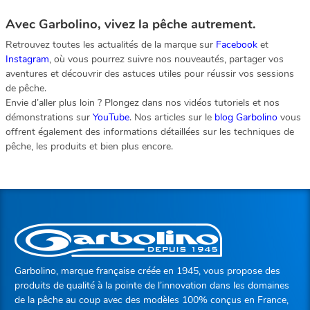
Avec Garbolino, vivez la pêche autrement.
Retrouvez toutes les actualités de la marque sur
Facebook
et
Instagram
, où vous pourrez suivre nos nouveautés, partager vos
aventures et découvrir des astuces utiles pour réussir vos sessions
de pêche.
Envie d’aller plus loin ? Plongez dans nos vidéos tutoriels et nos
démonstrations sur
YouTube
. Nos articles sur le
blog Garbolino
vous
offrent également des informations détaillées sur les techniques de
pêche, les produits et bien plus encore.
Garbolino, marque française créée en 1945, vous propose des
produits de qualité à la pointe de l’innovation dans les domaines
de la pêche au coup avec des modèles 100% conçus en France,