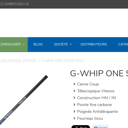
ES GARBOLINO UK
/CARNASSIER
BLOG
SOCIÉTÉ
DISTRIBUTEURS
CATA
LESCOPIQUE VITESSE
G-WHIP ONE SPEED FAST
G-WHIP ONE 
Canne Coup
Télescopique Vitesse
Construction HM / IM
Pointe fine carbone
Poignée Antidérapante
Fourreau tissu