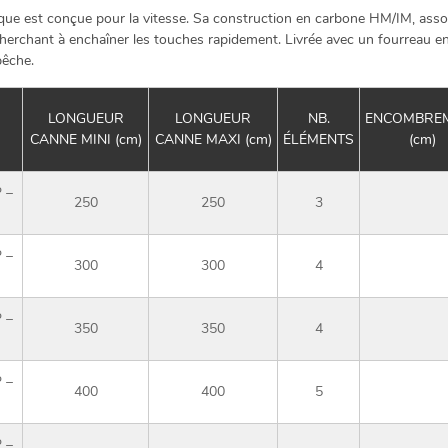
est conçue pour la vitesse. Sa construction en carbone HM/IM, associ
erchant à enchaîner les touches rapidement. Livrée avec un fourreau en tis
pêche.
LONGUEUR
LONGUEUR
NB.
ENCOMBRE
CANNE MINI (cm)
CANNE MAXI (cm)
ÉLÉMENTS
(cm)
 –
250
250
3
 –
300
300
4
 –
350
350
4
 –
400
400
5
 –