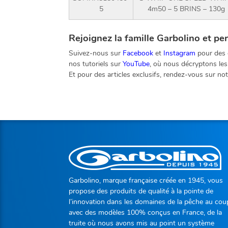
5
4m50 – 5 BRINS – 130g
Rejoignez la famille Garbolino et pe
Suivez-nous sur
Facebook
et
Instagram
pour des c
nos tutoriels sur
YouTube
, où nous décryptons les
Et pour des articles exclusifs, rendez-vous sur no
Garbolino, marque française créée en 1945, vous
propose des produits de qualité à la pointe de
l’innovation dans les domaines de la pêche au cou
avec des modèles 100% conçus en France, de la
truite où nous avons mis au point un système