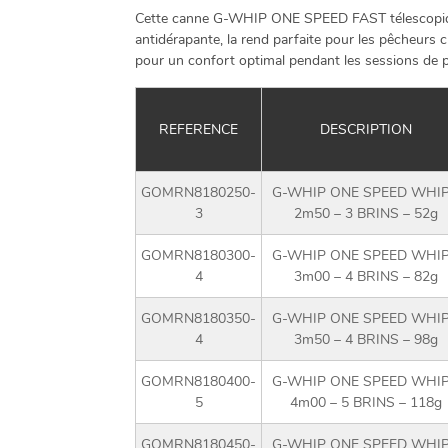
Cette canne G-WHIP ONE SPEED FAST télescopique 
antidérapante, la rend parfaite pour les pêcheurs ch
pour un confort optimal pendant les sessions de 
REFERENCE
DESCRIPTION
GOMRN8180250-
G-WHIP ONE SPEED WHIP
3
2m50 – 3 BRINS – 52g
GOMRN8180300-
G-WHIP ONE SPEED WHIP
4
3m00 – 4 BRINS – 82g
GOMRN8180350-
G-WHIP ONE SPEED WHIP
4
3m50 – 4 BRINS – 98g
GOMRN8180400-
G-WHIP ONE SPEED WHIP
5
4m00 – 5 BRINS – 118g
GOMRN8180450-
G-WHIP ONE SPEED WHIP