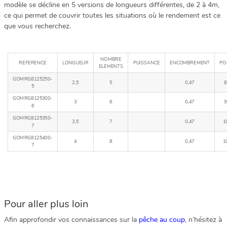
modèle se décline en 5 versions de longueurs différentes, de 2 à 4m,
ce qui permet de couvrir toutes les situations où le rendement est ce
que vous recherchez.
NOMBRE
REFERENCE
LONGUEUR
PUISSANCE
ENCOMBREMENT
PO
ELEMENTS
GOMRG8125250-
2,5
5
0,47
8
5
GOMRG8125300-
3
6
0,47
9
6
GOMRG8125350-
3,5
7
0,47
1
7
GOMRG8125400-
4
8
0,47
1
7
Pour aller plus loin
Afin approfondir vos connaissances sur la
pêche au coup
, n’hésitez à