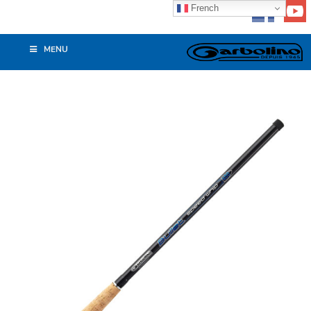
French
MENU