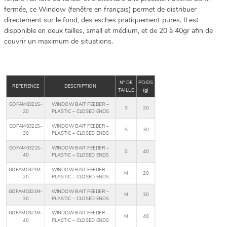
fermée, ce Window (fenêtre en français) permet de distribuer
directement sur le fond, des esches pratiquement pures. Il est
disponible en deux tailles, small et médium, et de 20 à 40gr afin de
couvrir un maximum de situations.
N° DE
POIDS
REFERENCE
DESCRIPTION
TAILLE
(g)
GOFAM0321S-
WINDOW BAIT FEEDER –
S
20
20
PLASTIC – CLOSED ENDS
GOFAM0321S-
WINDOW BAIT FEEDER –
S
30
30
PLASTIC – CLOSED ENDS
GOFAM0321S-
WINDOW BAIT FEEDER –
S
40
40
PLASTIC – CLOSED ENDS
GOFAM0321M-
WINDOW BAIT FEEDER –
M
20
20
PLASTIC – CLOSED ENDS
GOFAM0321M-
WINDOW BAIT FEEDER –
M
30
30
PLASTIC – CLOSED ENDS
GOFAM0321M-
WINDOW BAIT FEEDER –
M
40
40
PLASTIC – CLOSED ENDS