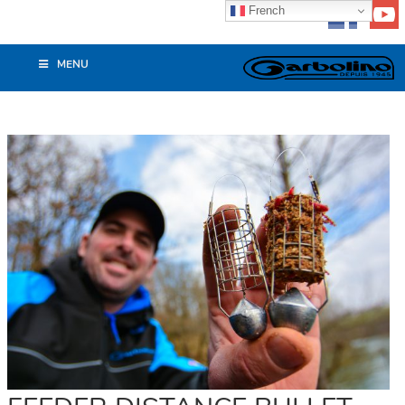
French
MENU