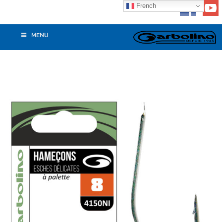
French
MENU