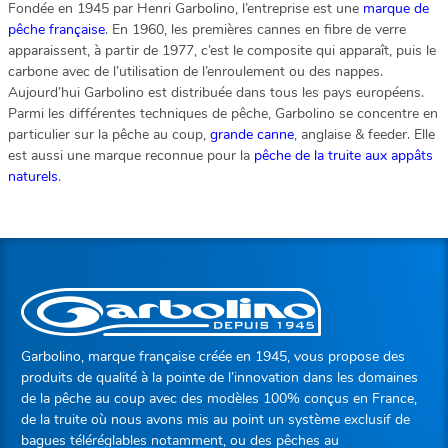
Fondée en 1945 par Henri Garbolino, l’entreprise est une
marque de
pêche française
. En 1960, les premières cannes en fibre de verre
apparaissent, à partir de 1977, c’est le composite qui apparaît, puis le
carbone avec de l’utilisation de l’enroulement ou des nappes.
Aujourd’hui Garbolino est distribuée dans tous les pays européens.
Parmi les différentes techniques de pêche, Garbolino se concentre en
particulier sur la pêche au coup,
grande canne
, anglaise & feeder. Elle
est aussi une marque reconnue pour la
pêche de la truite aux appâts
naturels
.
Garbolino, marque française créée en 1945, vous propose des
produits de qualité à la pointe de l’innovation dans les domaines
de la pêche au coup avec des modèles 100% conçus en France,
de la truite où nous avons mis au point un système exclusif de
bagues téléréglables notamment, ou des pêches au