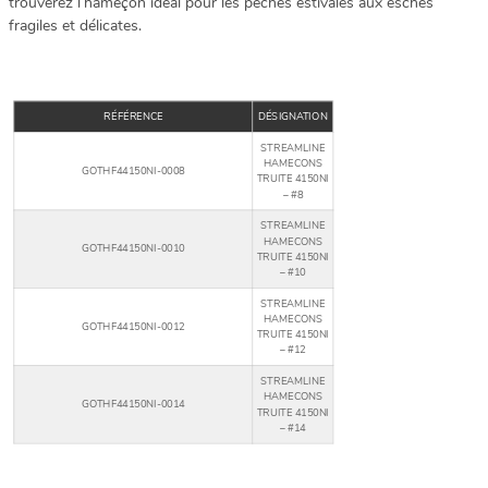
trouverez l’hameçon idéal pour les pêches estivales aux esches
fragiles et délicates.
RÉFÉRENCE
DÉSIGNATION
STREAMLINE
HAMECONS
GOTHF44150NI-0008
TRUITE 4150NI
– #8
STREAMLINE
HAMECONS
GOTHF44150NI-0010
TRUITE 4150NI
– #10
STREAMLINE
HAMECONS
GOTHF44150NI-0012
TRUITE 4150NI
– #12
STREAMLINE
HAMECONS
GOTHF44150NI-0014
TRUITE 4150NI
– #14