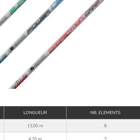
LONGUEUR
NB. ELEMENTS
13,00 m
8
4,20 m
3