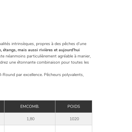
alités intrinsèques, propres à des pêches d’une
 étangs, mais aussi rivières et aujourd’hui
te néanmoins particulièrement agréable à manier,
tiendrez une étonnante combinaison pour toutes les
l-Round par excellence. Pêcheurs polyvalents,
EMCOMB.
POIDS
1,80
1020