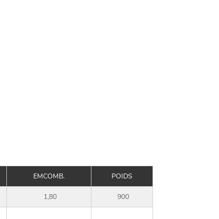
EMCOMB.
POIDS
1,80
900