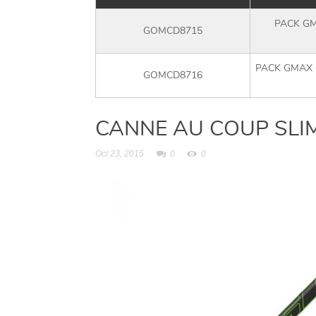
PACK GM
GOMCD8715
PACK GMAX C
GOMCD8716
CANNE AU COUP SLI
Oct 23, 2015
0
0