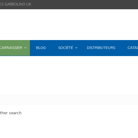
ES GARBOLINO UK
/CARNASSIER
BLOG
SOCIÉTÉ
DISTRIBUTEURS
CATA
other search