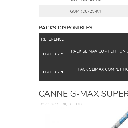
GOMRD8725-K4
PACKS DISPONIBLES
RÉFÉRENCE
PACK SLIMAX COMPETITION C
GOMCD8725
PACK SLIMAX COMPETITIO
GOMCD8726
CANNE G-MAX SUPER
Oct 23, 2015
0
0