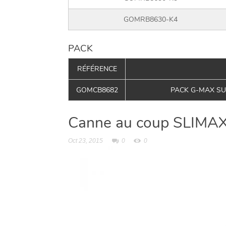
GOMRB8630-K4
PACK
RÉFÉRENCE
GOMCB8682
PACK G-MAX SUP
Canne au coup SLIM
Oct 23, 2015
0
0