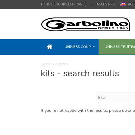
DISTRIBUTEURS EN FRANCE
ACCÈS PRO
ACC
UNIVERS COUP
UNIVERS TRUITE
Home
Search
kits
-
search results
If you're not happy with the results, please do an