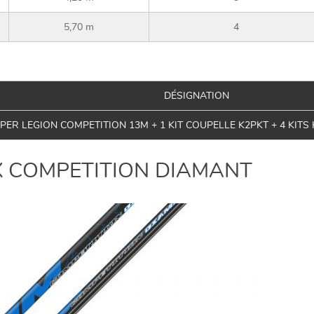
5,70 m
4
DÉSIGNATION
ER LEGION COMPETITION 13M + 1 KIT COUPELLE K2PKT + 4 KITS
AX COMPETITION DIAMANT