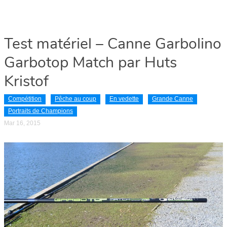
Test matériel – Canne Garbolino
Garbotop Match par Huts
Kristof
Compétition
Pêche au coup
En vedette
Grande Canne
Portraits de Champions
Mar 16, 2015